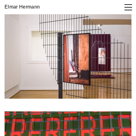
Elmar Hermann
Works

DE
EN