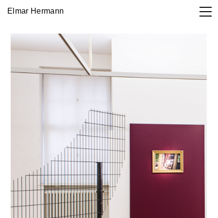
Elmar Hermann
Works

DE
EN