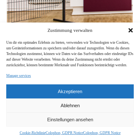
Zustimmung verwalten
Um dir ein optimales Erlebnis zu bieten, verwenden wir Technologien wie Cookies,
um Geräteinformationen zu speichern und/oder darauf zuzugreifen. Wenn du diesen
Technologien zustimmst, können wir Daten wie das Surfverhalten oder eindeutige IDs
auf dieser Website verarbeiten. Wenn du deine Zustimmung nicht erteilst oder
1/10
1/1
zurückziehst, können bestimmte Merkmale und Funktionen beeinträchtigt werden.
VERWANDLUNGSMÖBEL
Title
Manage services
2021
Year
Röntgenmuseum Neuwied
Location
Akzeptieren
Ani Schulze, Christoph Westermeier
Guests
The exhibition deals with the creative impulse of the furniture designer
Ablehnen
David Roentgen by questioning artistic production, zeitgeist and design.
The artists research the extensive archives on Roentgen's work in
Neuwied and combine it with contemporary works of art. Thus time levels
Einstellungen ansehen
merge and create a constantly transforming archeology of the present.
Cookie-Richtlinie
Colophon, GDPR Notice
Colophon, GDPR Notice