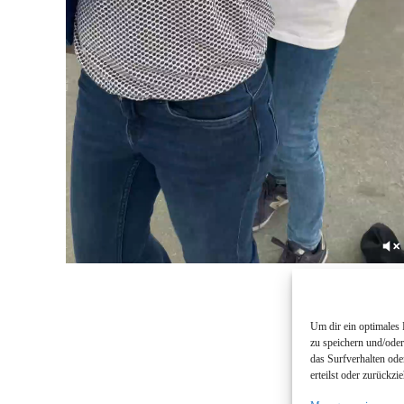
Um dir ein optimales
zu speichern und/ode
das Surfverhalten ode
erteilst oder zurückz