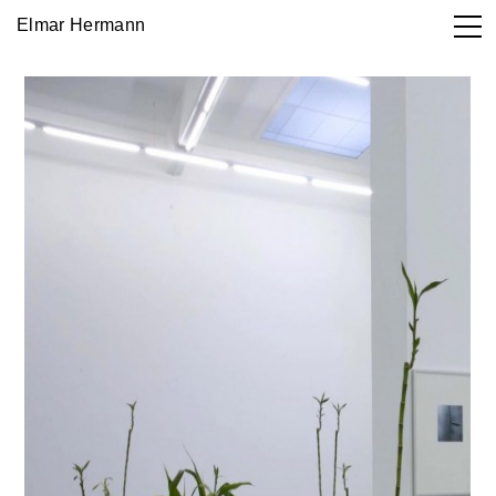
Elmar Hermann
Works

DE
EN