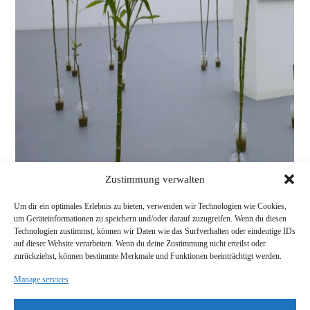
Zustimmung verwalten
Um dir ein optimales Erlebnis zu bieten, verwenden wir Technologien wie Cookies,
um Geräteinformationen zu speichern und/oder darauf zuzugreifen. Wenn du diesen
Technologien zustimmst, können wir Daten wie das Surfverhalten oder eindeutige IDs
auf dieser Website verarbeiten. Wenn du deine Zustimmung nicht erteilst oder
1/7
1/7
zurückziehst, können bestimmte Merkmale und Funktionen beeinträchtigt werden.
A NATURAL HISTORY OF DEFAULT CONCEPTS
Title
Manage services
2007
Year
Bamboo, handles, plastic cups, photography
Material