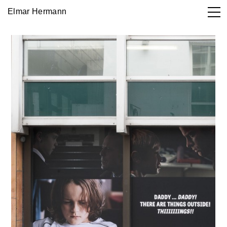
Elmar Hermann
Works

DE
EN