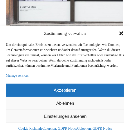
Zustimmung verwalten
Um dir ein optimales Erlebnis zu bieten, verwenden wir Technologien wie Cookies,
um Geräteinformationen zu speichern und/oder darauf zuzugreifen. Wenn du diesen
Technologien zustimmst, können wir Daten wie das Surfverhalten oder eindeutige IDs
auf dieser Website verarbeiten. Wenn du deine Zustimmung nicht erteilst oder
1/6
1/6
zurückziehst, können bestimmte Merkmale und Funktionen beeinträchtigt werden.
DADDY! DADDY! THERE ARE THINGS
Title
Manage services
OUTSIDE! THIIIINGS
2014
Year
Digital prints
Akzeptieren
Material
170 x 700 cm
Size
Kunstverein Düsseldorf Schaufenster
Location
Ablehnen
A series of film scenes covers the entire window that the Kunstverein
shares with the police station in Düsseldorf old town. All scenes show
Einstellungen ansehen
fathers with their sons in popular horror movies. The title of the work is a
quote from Carl Grimes, a boy from the series "The Walking Dead".
Protection from nameless and placeless horror is a connection between
Cookie-Richtlinie
Colophon, GDPR Notice
Colophon, GDPR Notice