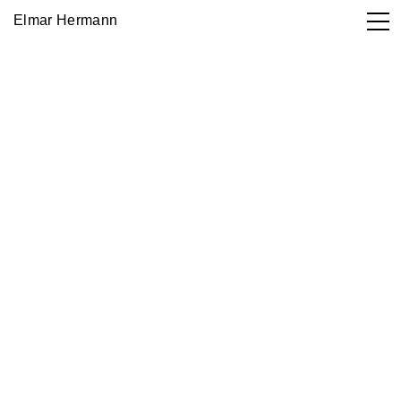
Elmar Hermann
Works

DE
EN