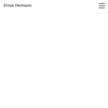
Elmar Hermann
Works

DE
EN